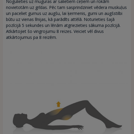
Nogulieties uz muguras ar salietiem ceļiem un rokām
novietotām uz grīdas. Pēc tam sasprindziniet vēdera muskuļus
un paceliet gurnus uz augšu, lai ķermenis, gurni un augšstilbi
būtu uz vienas līnijas, kā parādīts attēlā. Noturieties šajā
pozīcijā 5 sekundes un lēnām atgriezieties sākuma pozīcijā.
Atkārtojiet šo vingrojumu 8 reizes. Veiciet vēl divus
atkārtojumus pa 8 reizēm.