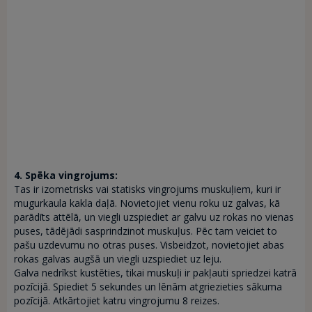
4. Spēka vingrojums:
Tas ir izometrisks vai statisks vingrojums muskuļiem, kuri ir
mugurkaula kakla daļā. Novietojiet vienu roku uz galvas, kā
parādīts attēlā, un viegli uzspiediet ar galvu uz rokas no vienas
puses, tādējādi sasprindzinot muskuļus. Pēc tam veiciet to
pašu uzdevumu no otras puses. Visbeidzot, novietojiet abas
rokas galvas augšā un viegli uzspiediet uz leju.
Galva nedrīkst kustēties, tikai muskuļi ir pakļauti spriedzei katrā
pozīcijā. Spiediet 5 sekundes un lēnām atgriezieties sākuma
pozīcijā. Atkārtojiet katru vingrojumu 8 reizes.