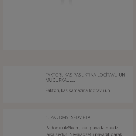
FAKTORI, KAS PASLIKTINA LOCĪTAVU UN
MUGURKAUL...
Faktori, kas samazina locītavu un
mugurkaula kustīgumu: Ilgstoša sēdus
pozīcija Strādājot ar datoru, cilvēks
lielāko darba laiku pavada sēdus Pārāk
liela slodze vai locītavu pārslodze Locīt...
1. PADOMS: SĒDVIETA
Padomi cilvēkiem, kuri pavada daudz
laika sēdus: Nevajadzētu pavadīt pārāk