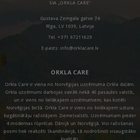
SIA „ORKLA CARE“
Gustava Zemgala gatve 74
Rīga, LV 1039, Latvija
Tel. +371 67211629
E-pasts: info@orklacare.lv
ORKLA CARE
Orkla Care ir viena no Norvēģijas uzņēmuma Orkla daļām.
Orkla uzņēmumi darbojas vairāk nekā 40 pasaules valstīs,
un ir viens no lielākajiem uzņēmumiem, kas kotēti
Norvēģijas biržā. Orkla Care ir viens no lielākajiem uztura
bagātinātāju ražotājiem Ziemeļvalstīs. Uzņēmumam pieder
4 modernas rūpnīcas Dānijā un Norvēģijā. Visi ražošanas
posmi tiek realizēti Skandināvijā, tā nodrošinot visaugstāko
kvalitāti.