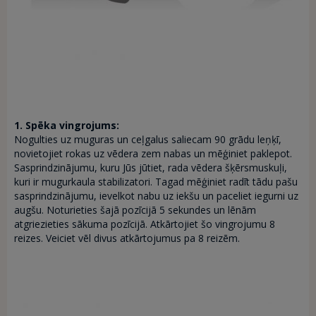
1. Spēka vingrojums:
Nogulties uz muguras un ceļgalus saliecam 90 grādu leņķī,
novietojiet rokas uz vēdera zem nabas un mēģiniet paklepot.
Sasprindzinājumu, kuru Jūs jūtiet, rada vēdera šķērsmuskuļi,
kuri ir mugurkaula stabilizatori. Tagad mēģiniet radīt tādu pašu
sasprindzinājumu, ievelkot nabu uz iekšu un paceliet iegurni uz
augšu. Noturieties šajā pozīcijā 5 sekundes un lēnām
atgriezieties sākuma pozīcijā. Atkārtojiet šo vingrojumu 8
reizes. Veiciet vēl divus atkārtojumus pa 8 reizēm.