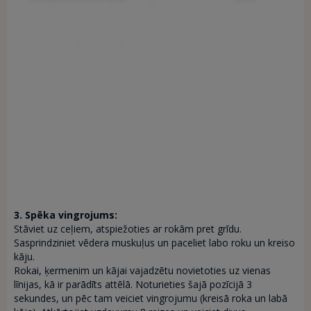
3. Spēka vingrojums:
Stāviet uz ceļiem, atspiežoties ar rokām pret grīdu.
Sasprindziniet vēdera muskuļus un paceliet labo roku un kreiso
kāju.
Rokai, ķermenim un kājai vajadzētu novietoties uz vienas
līnijas, kā ir parādīts attēlā. Noturieties šajā pozīcijā 3
sekundes, un pēc tam veiciet vingrojumu (kreisā roka un labā