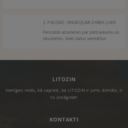
daudz laika sēdus stāvoklī. Tomēr, ja tā ir,
tad svarīgi kā Jūs sēžat. Atzveltnei jābūt
pietiekami lielai, lai atbalstītu visu ...
2. PADOMS: VINGROJUMI DARBA LAIKĀ
Periodiski atcerieties par pārtraukumu un
izkustieties. Veikt dažus vienkāršus
vingrojumus ieteicams arī mugurkaulam.
Piemēram: Sēžot, turiet galvu taisni un
lēnām nolieciet to atpakaļ 10 reizes. T...
LITOZIN
Vienīgais veids, kā saprast, ka LITOZIN ir jums domāts, ir
to izmēģināt!
KONTAKTI