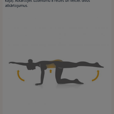
kāja). Atkārtojiet uzdevumu 8 reizes un veiciet divus
atkārtojumus.