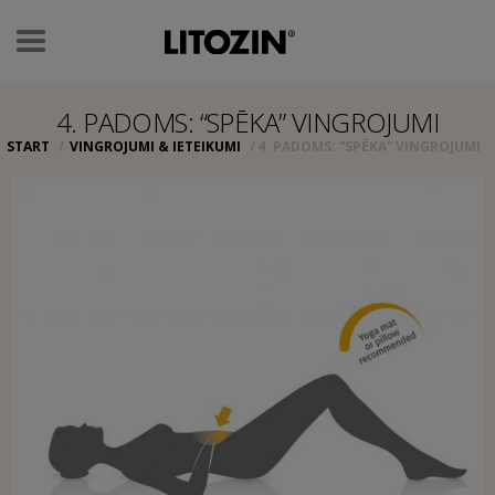
Toggle
navigation
4. PADOMS: “SPĒKA” VINGROJUMI
START
VINGROJUMI & IETEIKUMI
4. PADOMS: “SPĒKA” VINGROJUMI