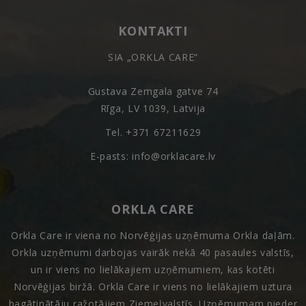
KONTAKTI
SIA „ORKLA CARE“
Gustava Zemgala gatve 74
Rīga, LV 1039, Latvija
Tel. +371 67211629
E-pasts: info@orklacare.lv
ORKLA CARE
Orkla Care ir viena no Norvēģijas uzņēmuma Orkla daļām.
Orkla uzņēmumi darbojas vairāk nekā 40 pasaules valstīs,
un ir viens no lielākajiem uzņēmumiem, kas kotēti
Norvēģijas biržā. Orkla Care ir viens no lielākajiem uztura
bagātinātāju ražotājiem Ziemeļvalstīs. Uzņēmumam pieder