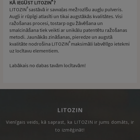
®
KĀ IEGŪST LITOZIN
?
®
LITOZIN
sastāvā ir savvaļas mežrozīšu augļu pulveris.
Augļi ir rūpīgi atlasīti un tikai augstākās kvalitātes. Visi
ražošanas procesi, tostarp ogu žāvēšana un
smalcināšana tiek veikti ar unikālu patentētu ražošanas
metodi. Jaunākās zināšanas, pieredze un augstā
®
kvalitāte nodrošina LITOZIN
maksimāli labvēlīgo ietekmi
uz locītavu elementiem.
Labākais no dabas tavām locītavām!
LITOZIN
Vienīgais veids, kā saprast, ka LITOZIN ir jums domāts, ir
to izmēģināt!