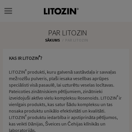
Toggle
navigation
PAR LITOZIN
SĀKUMS
PAR LITOZIN
®
KAS IR LITOZIN
?
®
LITOZIN
produkti, kuru galvenā sastāvdaļa ir savvaļas
mežrozīšu pulveris, plaši iesaka veselības aprūpes
speciālisti visā pasaulē, lai uzturētu veselas locītavas.
Pateicoties zinātniskiem pētījumiem, zinātnieki
®
izveidojuši aktīvo vielu kompleksu Rosenoids. LITOZIN
ir
vienīgais produkts, kas satur šādu kompleksu un tas
nosaka produktu unikālo efektivitāti un kvalitāti.
®
LITOZIN
produktu iedarbība ir apstiprināta pētījumos,
kas veikti Dānijas, Šveices un Čehijas klīnikās un
laboratorijās.