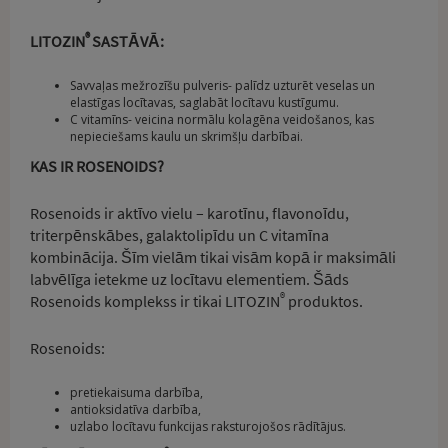
®
LITOZIN
SASTĀVĀ:
Savvaļas mežrozīšu pulveris- palīdz uzturēt veselas un
elastīgas locītavas, saglabāt locītavu kustīgumu.
C vitamīns- veicina normālu kolagēna veidošanos, kas
nepieciešams kaulu un skrimšļu darbībai.
KAS IR ROSENOIDS?
Rosenoids ir aktīvo vielu – karotīnu, flavonoīdu,
triterpēnskābes, galaktolipīdu un C vitamīna
kombinācija. Šīm vielām tikai visām kopā ir maksimāli
labvēlīga ietekme uz locītavu elementiem. Šāds
®
Rosenoids komplekss ir tikai LITOZIN
produktos.
Rosenoids:
pretiekaisuma darbība,
antioksidatīva darbība,
uzlabo locītavu funkcijas raksturojošos rādītājus.